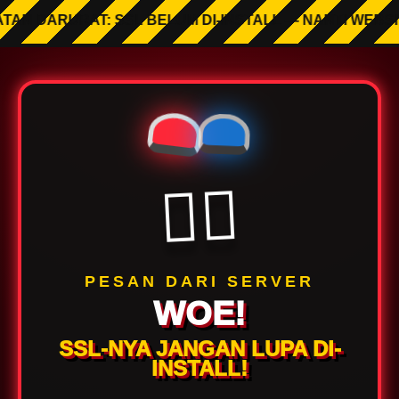
TAN DARURAT: SSL BELUM DI-INSTALL — NANTI WEBSI
🤦‍♂️
PESAN DARI SERVER
WOE!
SSL-NYA JANGAN LUPA DI-
INSTALL!